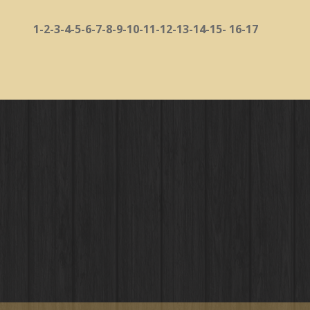
1
-2
-3
-4
-5
-6
-7
-8
-9
-10
-11
-12
-13
-14
-15
-
16
-17