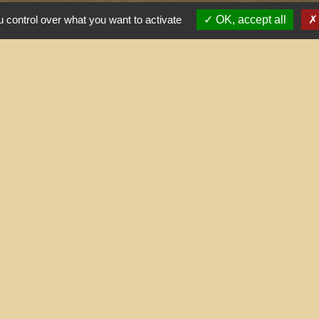
 control over what you want to activate
OK, accept all
tiles
ernement
l saisonnier (Grand
 arrêtés (Grand
nne
tions légales
-
Politique de confidentialité
-
Accessibilité