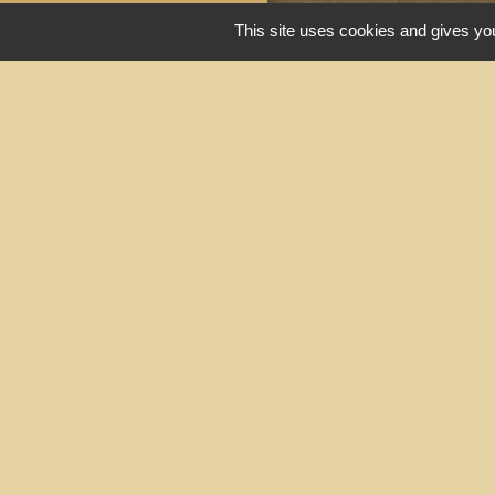
This site uses cookies and gives you
Liens u
Portail du gouv
Maison du travai
Narbonne)
Région Occitanie
Délibérations et
Narbonne)
Le Grand Narbo
Men