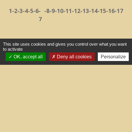
1
-2
-3
-4
-5
-6
-
-8
-9
-10
-11
-12
-13
-14
-15
-16
-17
7
This site uses cookies and gives you control over what you want
to activate
OK, accept all
Deny all cookies
Personalize
Contacts
Commune de Treilles
8, place de la Fontaine
11510 Treilles - FRANCE
+33 4 68 45 71 81
Contact par formulaire