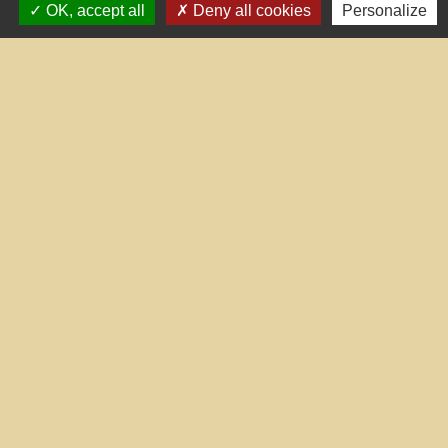
OK, accept all
Deny all cookies
Personalize
Liens utiles
Portail du gouvernement
Maison du travail saisonnier
(Grand Narbonne)
Région Occitanie
Délibérations et arrêtés (Grand
Narbonne)
Le Grand Narbonne
Mentions légales
-
Politique de confidentialité
-
Accessibilité
-
Plan du site
-
Gestion des cookies