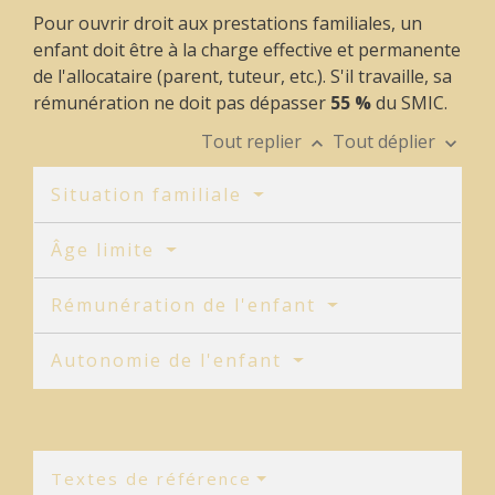
Pour ouvrir droit aux prestations familiales, un
enfant doit être à la charge effective et permanente
de l'allocataire (parent, tuteur, etc.). S'il travaille, sa
rémunération ne doit pas dépasser
55 %
du SMIC.
Tout replier
Tout déplier
keyboard_arrow_up
keyboard_arrow_down
Situation familiale
Âge limite
Rémunération de l'enfant
Autonomie de l'enfant
Textes de référence