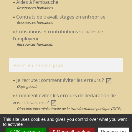
Aides à l'embauche
Ressources humaines
Contrats de travail, stages en entreprise
Ressources humaines
Cotisations et contributions sociales de
l'employeur
Ressources humaines
Pour en savoir plus
Je recrute : comment éviter les erreurs ?
open_in_new
Oups.gouv.fr
Comment éviter les erreurs de déclaration de
vos cotisations ?
open_in_new
Direction interministérielle de la transformation publique (DITP)
Remplir mes obligations auprès des impôts :
This site uses cookies and gives you control over what you want
comment éviter les erreurs ?
to activate
open_in_new
Oups.gouv.fr
OK, accept all
Deny all cookies
Personalize