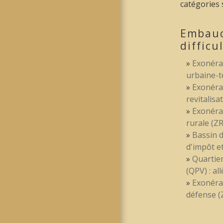
catégories 
Embauc
difficu
Exonérat
urbaine-t
Exonérat
revitalisa
Exonérat
rurale (Z
Bassin d
d'impôt et
Quartiers
(QPV) : al
Exonérat
défense (