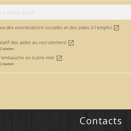
 savoir plus
a des exonérations sociales et des aides à l'emploi
open_in_new
ulatif des aides au recrutement
open_in_new
Création
 l'embauche en outre-mer
open_in_new
Création
Contacts