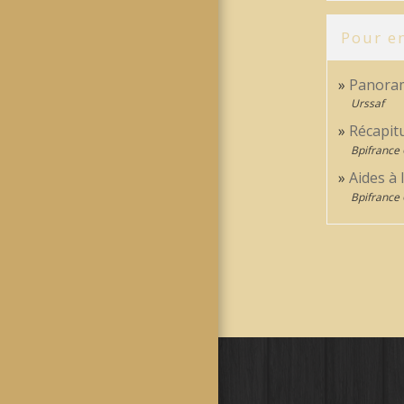
Pour en
Panoram
Urssaf
Récapit
Bpifrance 
Aides à
Bpifrance 