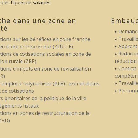
spécifiques de salariés.
he dans une zone en
Embauch
lté
Demande
Travaill
ions sur les bénéfices en zone franche
Apprent
erritoire entrepreneur (ZFU-TE)
Réductio
ions de cotisations sociales en zone de
réduction 
tion rurale (ZRR)
Contrat 
ions d'impôts en zone de revitalisation
compétenc
RR)
Travaill
'emploi à redynamiser (BER) : exonérations
Personne
 de cotisations
 prioritaires de la politique de la ville
lègements fiscaux
ions en zones de restructuration de la
ZRD)