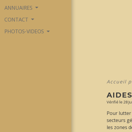
ANNUAIRES
CONTACT
PHOTOS-VIDEOS
Accueil 
AIDE
Vérifié le 28 J
Pour lutter
secteurs gé
les zones de