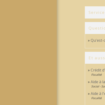
Service
Questi
Qu'est-c
Et auss
Crédit d
Fiscalité
Aide à l
Social - Sa
Aide à l
Fiscalité