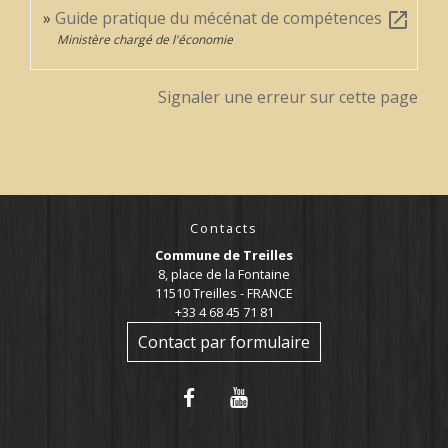
Guide pratique du mécénat de compétences
open_in_new
Ministère chargé de l'économie
Signaler une erreur sur cette page
Contacts
Commune de Treilles
8, place de la Fontaine
11510 Treilles - FRANCE
+33 4 68 45 71 81
Contact par formulaire