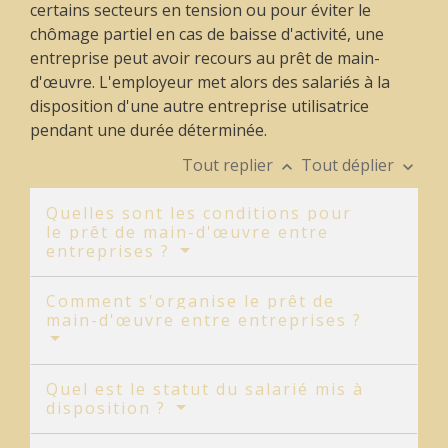
certains secteurs en tension ou pour éviter le
chômage partiel en cas de baisse d'activité, une
entreprise peut avoir recours au prêt de main-
d'œuvre. L'employeur met alors des salariés à la
disposition d'une autre entreprise utilisatrice
pendant une durée déterminée.
Tout replier
Tout déplier
keyboard_arrow_up
keyboard_arrow_down
Quelles sont les conditions pour
le prêt de main-d'œuvre entre
entreprises ?
Comment s'organise le prêt de
main-d'œuvre entre entreprises ?
Quel est le statut du salarié mis à
disposition ?