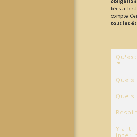
obligation
liées à l'e
compte. Ce
tous les é
Qu'est
Quels 
Quels 
Besoi
Y a-t-
intéri