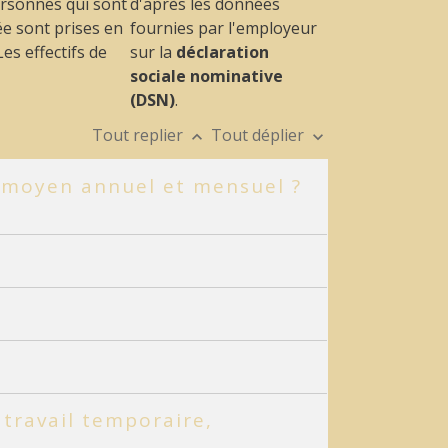
personnes qui sont
d'après les données
e sont prises en
fournies par l'employeur
es effectifs de
sur la
déclaration
sociale nominative
(DSN)
.
Tout replier
Tout déplier
keyboard_arrow_up
keyboard_arrow_down
if moyen annuel et mensuel ?
e travail temporaire,