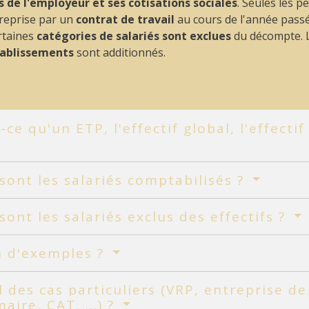
s de l'employeur et ses cotisations sociales
. Seules les 
ntreprise par un
contrat de travail
au cours de l'année passé
rtaines
catégories de salariés sont exclues
du décompte. L
tablissements
sont additionnés.
-ce qu'un ETP, l'effectif global, l'effect
sont les salariés comptabilisés ?
sont les salariés exclus des effectifs ?
n d'exemples ?
il des cas particuliers (VRP, entreprise d
maire, CAT, ...) ?