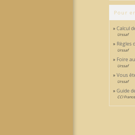
Pour en
Calcul d
Urssaf
Règles d
Urssaf
Foire au
Urssaf
Vous êt
Urssaf
Guide de
CCI Franc