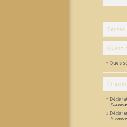
Textes
Questi
Quels so
Et auss
Déclara
Ressource
Déclara
Ressource