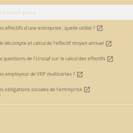
 savoir plus
es effectifs d'une entreprise : quelle utilité ?
open_in_new
e décompte et calcul de l'effectif moyen annuel
open_in_new
x questions de l'Urssaf sur le calcul des effectifs
open_in_new
es employeur de VRP multicartes ?
open_in_new
s obligations sociales de l'entreprise
open_in_new
e