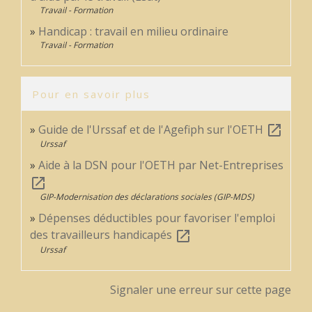
Travail - Formation
Handicap : travail en milieu ordinaire
Travail - Formation
Pour en savoir plus
Guide de l'Urssaf et de l'Agefiph sur l'OETH
open_in_new
Urssaf
Aide à la DSN pour l'OETH par Net-Entreprises
open_in_new
GIP-Modernisation des déclarations sociales (GIP-MDS)
Dépenses déductibles pour favoriser l'emploi
des travailleurs handicapés
open_in_new
Urssaf
Signaler une erreur sur cette page