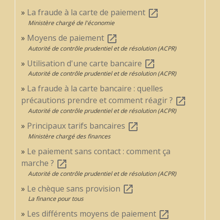
La fraude à la carte de paiement
open_in_new
Ministère chargé de l'économie
Moyens de paiement
open_in_new
Autorité de contrôle prudentiel et de résolution (ACPR)
Utilisation d'une carte bancaire
open_in_new
Autorité de contrôle prudentiel et de résolution (ACPR)
La fraude à la carte bancaire : quelles
précautions prendre et comment réagir ?
open_in_new
Autorité de contrôle prudentiel et de résolution (ACPR)
Principaux tarifs bancaires
open_in_new
Ministère chargé des finances
Le paiement sans contact : comment ça
marche ?
open_in_new
Autorité de contrôle prudentiel et de résolution (ACPR)
Le chèque sans provision
open_in_new
La finance pour tous
Les différents moyens de paiement
open_in_new