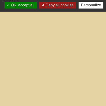
OK, accept all
Deny all cookies
Personalize
Liens utiles
Portail du gouvernement
Maison du travail saisonnier
(Grand Narbonne)
Région Occitanie
Délibérations et arrêtés (Grand
Narbonne)
Le Grand Narbonne