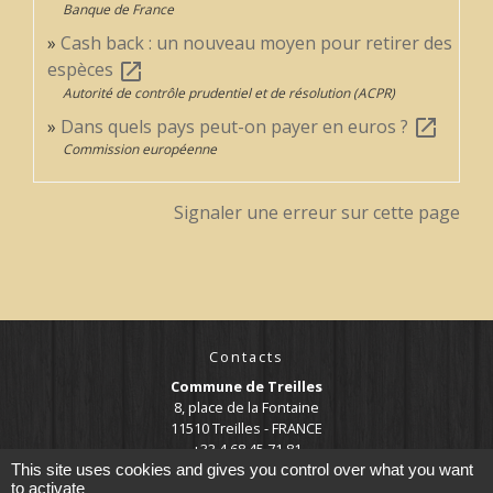
Banque de France
Cash back : un nouveau moyen pour retirer des
espèces
open_in_new
Autorité de contrôle prudentiel et de résolution (ACPR)
Dans quels pays peut-on payer en euros ?
open_in_new
Commission européenne
Signaler une erreur sur cette page
Contacts
Commune de Treilles
8, place de la Fontaine
11510 Treilles - FRANCE
+33 4 68 45 71 81
This site uses cookies and gives you control over what you want
Contact par formulaire
to activate