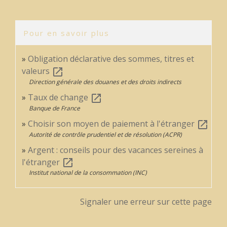
Pour en savoir plus
Obligation déclarative des sommes, titres et
valeurs
open_in_new
Direction générale des douanes et des droits indirects
Taux de change
open_in_new
Banque de France
Choisir son moyen de paiement à l'étranger
open_in_new
Autorité de contrôle prudentiel et de résolution (ACPR)
Argent : conseils pour des vacances sereines à
l'étranger
open_in_new
Institut national de la consommation (INC)
Signaler une erreur sur cette page