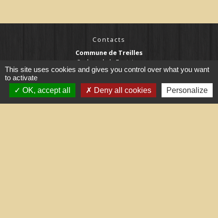
Contacts
Commune de Treilles
8, place de la Fontaine
This site uses cookies and gives you control over what you want
11510 Treilles - FRANCE
to activate
+33 4 68 45 71 81
OK, accept all
Deny all cookies
Personalize
Contact par formulaire
Liens utiles
Portail du gouvernement