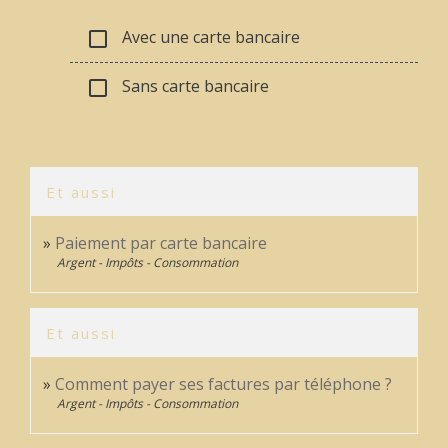
Avec une carte bancaire
check_box_outline_blank
Sans carte bancaire
check_box_outline_blank
Et aussi
Paiement par carte bancaire
Argent - Impôts - Consommation
Et aussi
Comment payer ses factures par téléphone ?
Argent - Impôts - Consommation