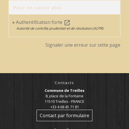
Pour en savoir plus
Authentification forte
open_in_new
Autorité de contrôle prudentiel et de résolution (ACPR)
Signaler une erreur sur cette page
Contacts
Commune de Treilles
8, place de la Fontaine
11510 Treilles - FRANCE
+33 4 68 45 71 81
Contact par formulaire