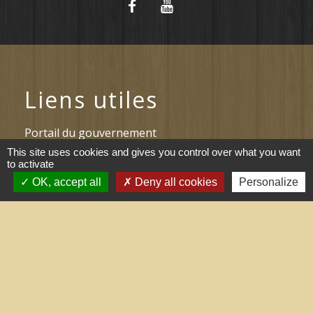
Liens utiles
Portail du gouvernement
This site uses cookies and gives you control over what you want
Maison du travail saisonnier
to activate
(Grand Narbonne)
OK, accept all
Deny all cookies
Personalize
Région Occitanie
Délibérations et arrêtés (Grand
Narbonne)
Le Grand Narbonne