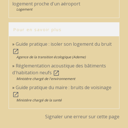
logement proche d'un aéroport
Logement
Pour en savoir plus
Guide pratique : isoler son logement du bruit
open_in_new
Agence de la transition écologique (Ademe)
Réglementation acoustique des bâtiments
d'habitation neufs
open_in_new
Ministère chargé de l'environnement
Guide pratique du maire : bruits de voisinage
open_in_new
Ministère chargé de la santé
Signaler une erreur sur cette page