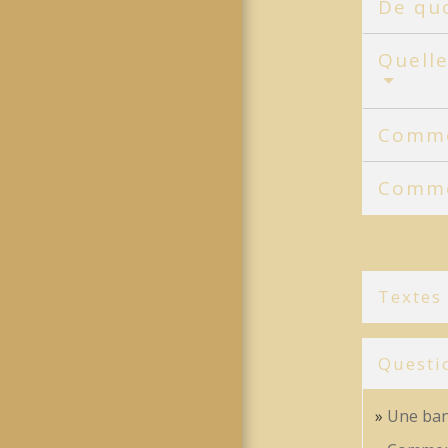
De quo
Quelle
Comme
Comme
Textes
Questi
Une banq