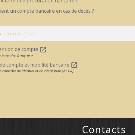
 faire une procuration bancaire ?
ient un compte bancaire en cas de décès ?
 savoir plus
ention de compte
open_in_new
 bancaire française
 de compte et mobilité bancaire
open_in_new
e contrôle prudentiel et de résolution (ACPR)
Contacts