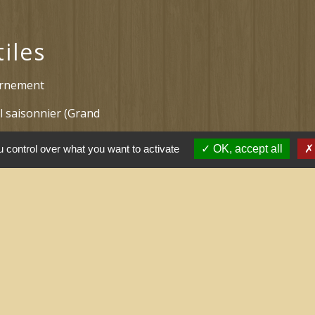
tiles
ernement
l saisonnier (Grand
 control over what you want to activate
OK, accept all
 arrêtés (Grand
nne
tions légales
-
Politique de confidentialité
-
Accessibilité