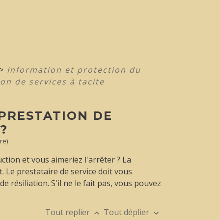
>
Information et protection du
on de services à tacite
 PRESTATION DE
?
re)
ction et vous aimeriez l'arrêter ? La
t. Le prestataire de service doit vous
e résiliation. S'il ne le fait pas, vous pouvez
Tout replier
Tout déplier
keyboard_arrow_up
keyboard_arrow_down