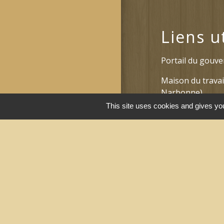
Liens u
Portail du gouv
Maison du travai
Narbonne)
This site uses cookies and gives you
Région Occitanie
Délibérations et
Narbonne)
Le Grand Narbo
Men