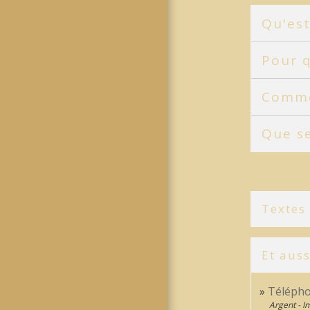
Qu'est
Pour q
Comme
Que se
Textes
Et auss
Téléphon
Argent - 