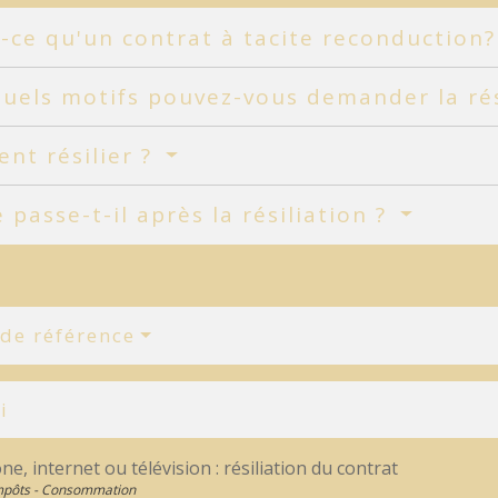
-ce qu'un contrat à tacite reconduction
uels motifs pouvez-vous demander la rés
nt résilier ?
 passe-t-il après la résiliation ?
 de référence
i
e, internet ou télévision : résiliation du contrat
Impôts - Consommation