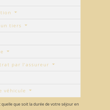
ation
 un tiers
ue
ntrat par l'assureur
le véhicule
t quelle que soit la durée de votre séjour en