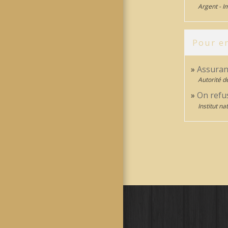
Argent - 
Pour en
Assuran
Autorité d
On refu
Institut n