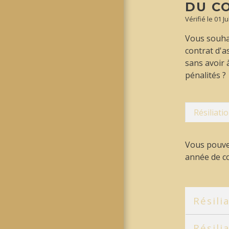
DU C
Vérifié le 01 J
Vous souhai
contrat d'
sans avoir 
pénalités ?
Résiliati
Vous pouvez
année de co
Résili
Résili