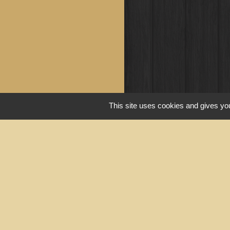
This site uses cookies and gives you
Liens u
Portail du gouv
Maison du travai
Narbonne)
Région Occitanie