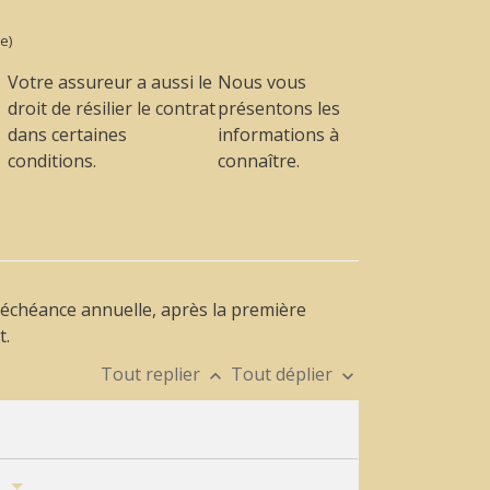
e)
Votre assureur a aussi le
Nous vous
droit de résilier le contrat
présentons les
dans certaines
informations à
conditions.
connaître.
 échéance annuelle, après la première
t.
Tout replier
Tout déplier
keyboard_arrow_up
keyboard_arrow_down
t