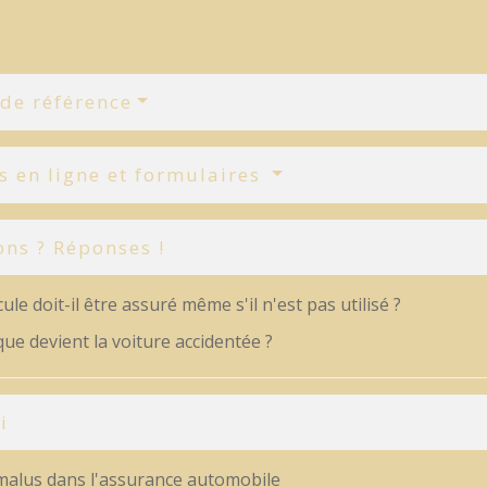
 de référence
s en ligne et formulaires
ons ? Réponses !
ule doit-il être assuré même s'il n'est pas utilisé ?
que devient la voiture accidentée ?
i
alus dans l'assurance automobile