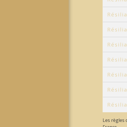
Résili
Résili
Résili
Résili
Résili
Résili
Résili
Les règles 
France.