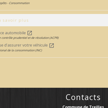
Impôts - Consommation
 savoir plus
ce automobile
open_in_new
e contrôle prudentiel et de résolution (ACPR)
se d'assurer votre véhicule
open_in_new
ational de la consommation (INC)
Contacts
Commune de Treilles