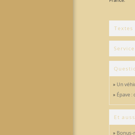
Textes
Service
Questi
Un véhic
Épave : 
Et auss
Bonus-m