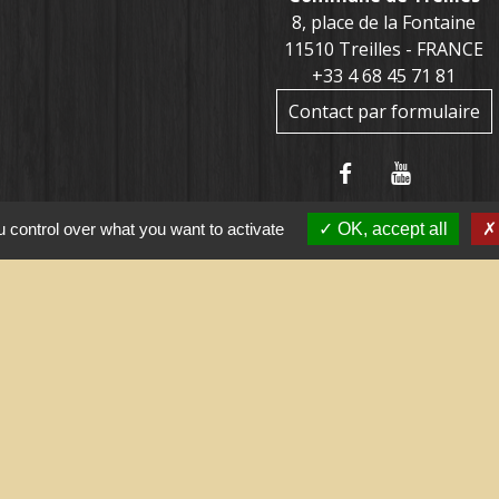
8, place de la Fontaine
11510 Treilles - FRANCE
+33 4 68 45 71 81
Contact par formulaire
 control over what you want to activate
OK, accept all
tiles
ernement
l saisonnier (Grand