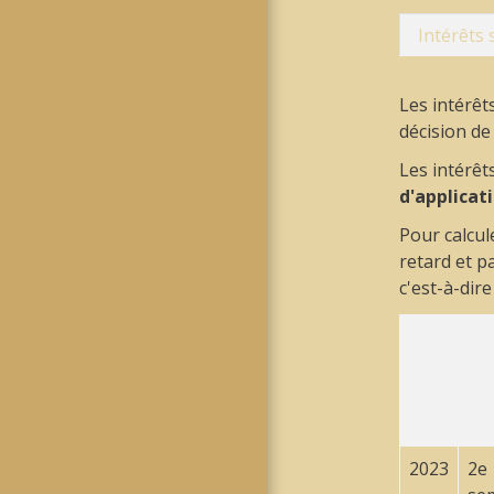
Intérêts 
Les intérêt
décision de 
Les intérê
d'applicat
Pour calcul
retard et pa
c'est-à-dire
2023
2
e