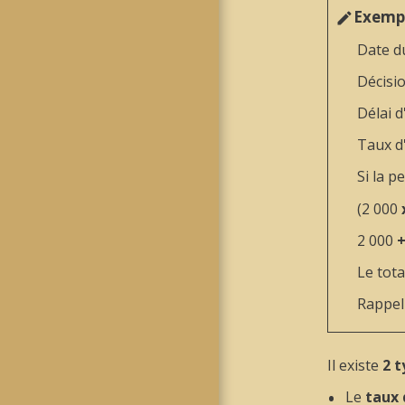
Exemp
edit
Date d
Décisi
Délai d
Taux d'
Si la 
(2 000
2 000
Le tota
Rappel 
Il existe
2 t
Le
taux 