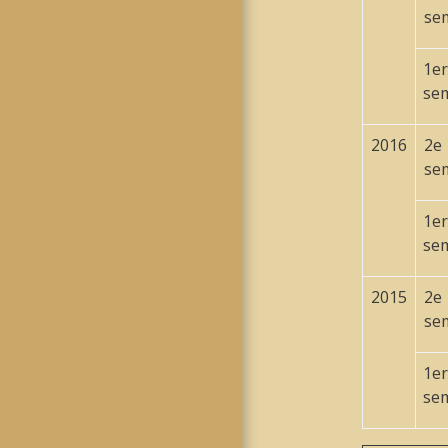
se
1
er
se
2016
2
e
se
1
er
se
2015
2
e
se
1
er
se