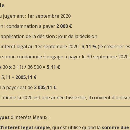
le
u jugement : 1
er
septembre 2020
on : condamnation à payer
2 000 €
'application de la décision : jour de la décision
intérêt légal au 1
er
septembre 2020 :
3,11 %
(le créancier es
personne condamnée s'engage à payer le 30 septembre 2020, 
x
30
x
3,11)
/
36 500 =
5,11 €
+
5,11 =
2005,11 €
l à payer est de
2 005,11 €
.
: même si 2020 est une année bissextile, il convient d'utiliser
ypes
d'intérêts légaux :
d'intérêt légal simple
, qui est utilisé quand la
somme due