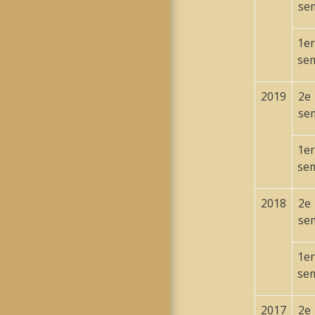
se
1
er
se
2019
2
e
se
1
er
se
2018
2
e
se
1
er
se
2017
2
e