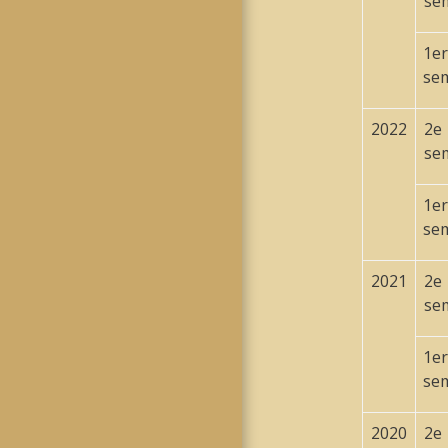
se
1
er
se
2022
2
e
se
1
er
se
2021
2
e
se
1
er
se
2020
2
e