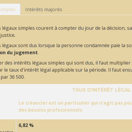
simples
Intérêts majorés
s légaux simples courent à compter du jour de la décision, sa
justice.
ts légaux sont dus lorsque la personne condamnée paie la 
ion du jugement
.
er des intérêts légaux simples qui sont dus, il faut multipli
r le taux d'intérêt légal applicable sur la période. Il faut ens
 par 36 500.
TAUX D'INTÉRÊT LÉGAL
Le créancier est un particulier qui n'agit pas po
des besoins professionnels
6,82 %