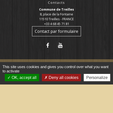
Contacts
Commune de Treilles
8, place de la Fontaine
11510 Treilles - FRANCE
+33 4 68 45 71 81
Contact par formulaire
This site uses cookies and gives you control over what you want
to activate
Liens utiles
OK, accept all
Deny all cookies
Personalize
Portail du gouvernement
Maison du travail saisonnier
(Grand Narbonne)