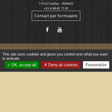
11510 Treilles - FRANCE
+33 4 68 45 71 81
Contact par formulaire
This site uses cookies and gives you control over what you want
to activate
Liens utiles
OK, accept all
Deny all cookies
Personalize
Portail du gouvernement
Maison du travail saisonnier
(Grand Narbonne)
Région Occitanie
Délibérations et arrêtés (Grand