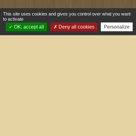
Liens utiles
This site uses cookies and gives you control over what you want
to activate
Portail du gouvernement
OK, accept all
Deny all cookies
Personalize
Maison du travail saisonnier
(Grand Narbonne)
Région Occitanie
Délibérations et arrêtés (Grand
Narbonne)
Le Grand Narbonne
Mentions légales
-
Politique de confidentialité
-
Accessibilité
-
Plan du site
-
Gestion des cookies