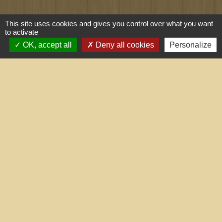
Liens utiles
This site uses cookies and gives you control over what you want
to activate
Portail du gouvernement
OK, accept all
Deny all cookies
Personalize
Maison du travail saisonnier
(Grand Narbonne)
Région Occitanie
Délibérations et arrêtés (Grand
Narbonne)
Le Grand Narbonne
Mentions légales
-
Politique de confidentialité
-
Accessibilité
-
Plan du site
-
Gestion des cookies