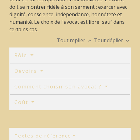
doit se montrer fidèle à son serment : exercer avec
dignité, conscience, indépendance, honnêteté et
humanité. Le choix de l'avocat est libre, sauf dans
certains cas.
Tout replier
Tout déplier
keyboard_arrow_up
keyboard_arrow_down
Rôle
Devoirs
Comment choisir son avocat ?
Coût
Textes de référence