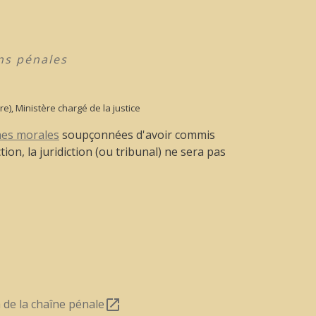
ons pénales
re), Ministère chargé de la justice
es morales
soupçonnées d'avoir commis
action, la juridiction (ou tribunal) ne sera pas
 de la chaîne pénale
open_in_new