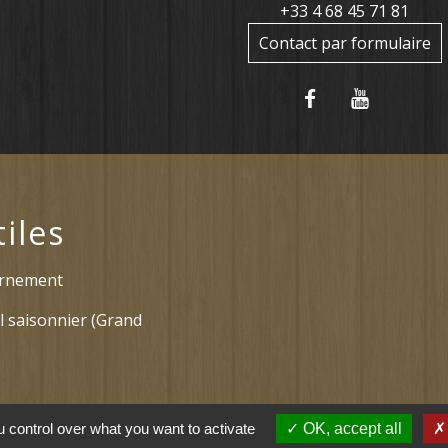
+33 4 68 45 71 81
Contact par formulaire
tiles
ernement
l saisonnier (Grand
 arrêtés (Grand
 control over what you want to activate
OK, accept all