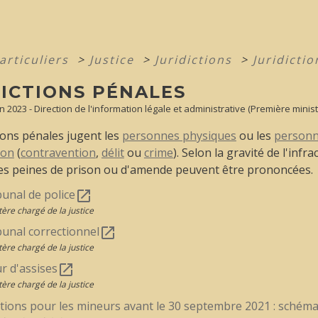
articuliers
>
Justice
>
Juridictions
>
Juridicti
DICTIONS PÉNALES
an 2023 - Direction de l'information légale et administrative (Première minist
tions pénales jugent les
personnes physiques
ou les
personn
ion
(
contravention
,
délit
ou
crime
). Selon la gravité de l'infr
es peines de prison ou d'amende peuvent être prononcées.
bunal de police
open_in_new
tère chargé de la justice
bunal correctionnel
open_in_new
tère chargé de la justice
r d'assises
open_in_new
tère chargé de la justice
ctions pour les mineurs avant le 30 septembre 2021 : schéma