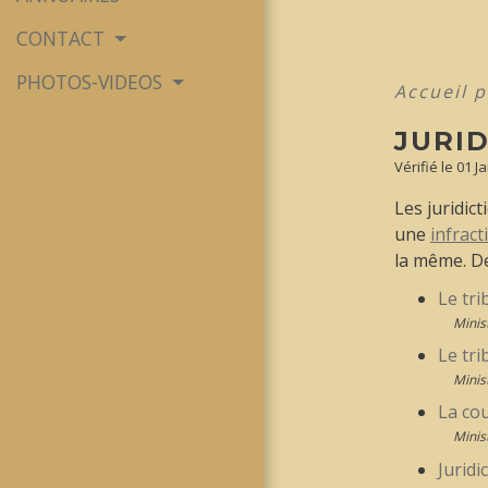
CONTACT
PHOTOS-VIDEOS
Accueil p
JURI
Vérifié le 01 J
Les juridic
une
infract
la même. D
Le tri
Minis
Le tri
Minis
La cou
Minis
Juridi