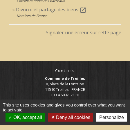
Conseil national des barreaux
Divorce et partage des biens
open_in_new
Notaires de France
Signaler une erreur sur cette page
Contacts
Commune de Treilles
8, place de la Fontaine
11510 Treilles - FRANCE
+33 4 68 45 71 81
Contact par formulaire
This site uses cookies and gives you control over what you want
to activate
OK, accept all
Deny all cookies
Personalize