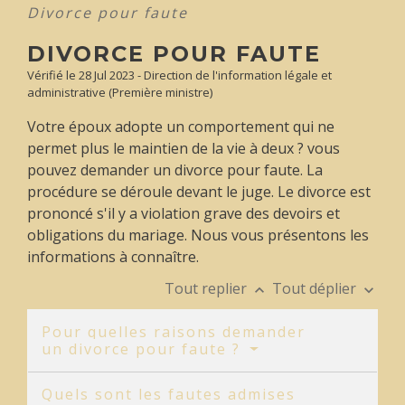
Divorce pour faute
DIVORCE POUR FAUTE
Vérifié le 28 Jul 2023 - Direction de l'information légale et
administrative (Première ministre)
Votre époux adopte un comportement qui ne
permet plus le maintien de la vie à deux ? vous
pouvez demander un divorce pour faute. La
procédure se déroule devant le juge. Le divorce est
prononcé s'il y a violation grave des devoirs et
obligations du mariage. Nous vous présentons les
informations à connaître.
Tout replier
Tout déplier
keyboard_arrow_up
keyboard_arrow_down
Pour quelles raisons demander
un divorce pour faute ?
Quels sont les fautes admises