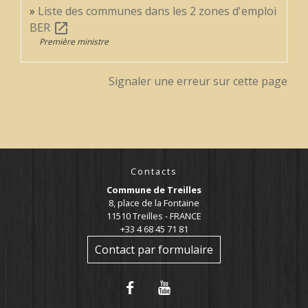
Liste des communes dans les 2 zones d'emploi
BER
open_in_new
Première ministre
Signaler une erreur sur cette page
Contacts
Commune de Treilles
8, place de la Fontaine
11510 Treilles - FRANCE
+33 4 68 45 71 81
Contact par formulaire