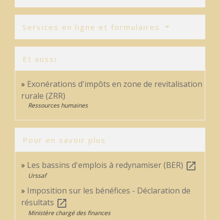
Services en ligne et formulaires
Et aussi
Exonérations d'impôts en zone de revitalisation
rurale (ZRR)
Ressources humaines
Pour en savoir plus
Les bassins d'emplois à redynamiser (BER)
open_in_new
Urssaf
Imposition sur les bénéfices - Déclaration de
résultats
open_in_new
Ministère chargé des finances