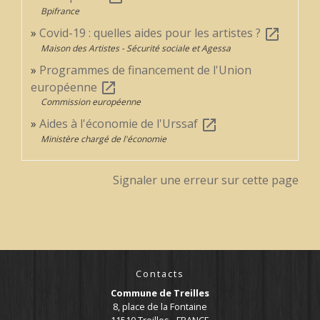
Bpifrance
Covid-19 : quelles aides pour les artistes ?
open_in_new
Maison des Artistes - Sécurité sociale et Agessa
Programmes de financement de l'Union
européenne
open_in_new
Commission européenne
Aides à l'économie de l'Urssaf
open_in_new
Ministère chargé de l'économie
Signaler une erreur sur cette page
Contacts
Commune de Treilles
8, place de la Fontaine