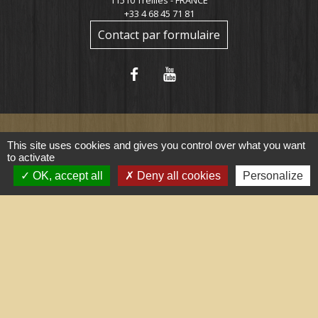
11510 Treilles - FRANCE
+33 4 68 45 71 81
Contact par formulaire
This site uses cookies and gives you control over what you want
to activate
Liens utiles
OK, accept all
Deny all cookies
Personalize
Portail du gouvernement
Maison du travail saisonnier
(Grand Narbonne)
Région Occitanie
Délibérations et arrêtés (Grand