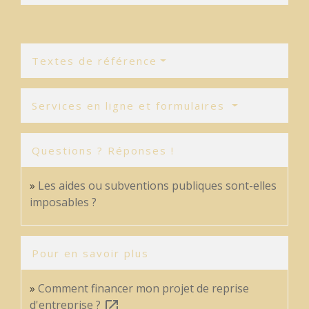
Textes de référence
Services en ligne et formulaires
Questions ? Réponses !
Les aides ou subventions publiques sont-elles
imposables ?
Pour en savoir plus
Comment financer mon projet de reprise
d'entreprise ?
open_in_new