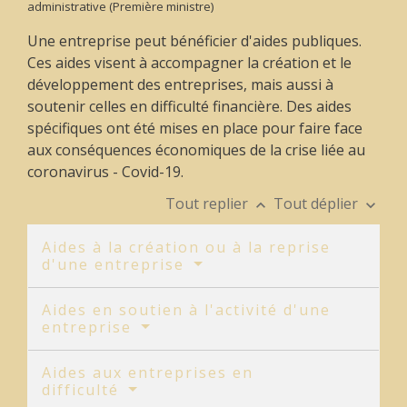
administrative (Première ministre)
Une entreprise peut bénéficier d'aides publiques.
Ces aides visent à accompagner la création et le
développement des entreprises, mais aussi à
soutenir celles en difficulté financière. Des aides
spécifiques ont été mises en place pour faire face
aux conséquences économiques de la crise liée au
coronavirus - Covid-19.
Tout replier
Tout déplier
keyboard_arrow_up
keyboard_arrow_down
Aides à la création ou à la reprise
d'une entreprise
Aides en soutien à l'activité d'une
entreprise
Aides aux entreprises en
difficulté