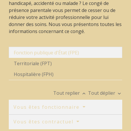
handicapé, accidenté ou malade ? Le congé de
présence parentale vous permet de cesser ou de
réduire votre activité professionnelle pour lui
donner des soins. Nous vous présentons toutes les
informations concernant ce congé.
Fonction publique d'État (FPE)
Territoriale (FPT)
Hospitalière (FPH)
Tout replier
Tout déplier
keyboard_arrow_up
keyboard_arrow_down
Vous êtes fonctionnaire
Vous êtes contractuel