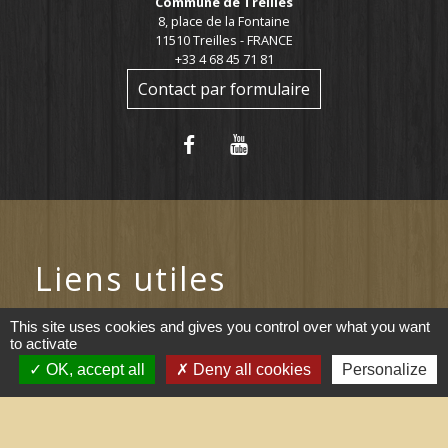
Commune de Treilles
8, place de la Fontaine
11510 Treilles - FRANCE
+33 4 68 45 71 81
Contact par formulaire
Liens utiles
Portail du gouvernement
This site uses cookies and gives you control over what you want
to activate
Maison du travail saisonnier
OK, accept all
Deny all cookies
Personalize
(Grand Narbonne)
Région Occitanie