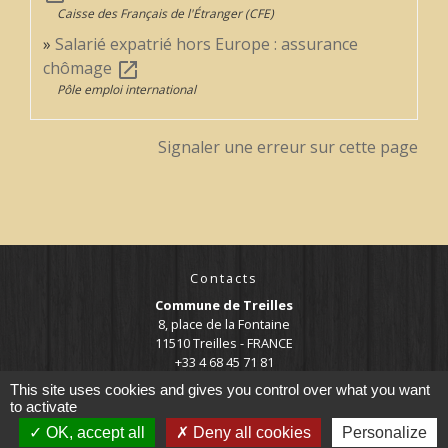
Caisse des Français de l'Étranger (CFE)
Salarié expatrié hors Europe : assurance
chômage
open_in_new
Pôle emploi international
Signaler une erreur sur cette page
Contacts
Commune de Treilles
8, place de la Fontaine
11510 Treilles - FRANCE
+33 4 68 45 71 81
This site uses cookies and gives you control over what you want
Contact par formulaire
to activate
OK, accept all
Deny all cookies
Personalize