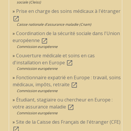
sociale (Cleiss)
Prise en charge des soins médicaux à l'étranger
open_in_new
Caisse nationale d'assurance maladie (Cnam)
Coordination de la sécurité sociale dans l'Union
européenne
open_in_new
Commission européenne
Couverture médicale et soins en cas
d'installation en Europe
open_in_new
Commission européenne
Fonctionnaire expatrié en Europe : travail, soins
médicaux, impôts, retraite
open_in_new
Commission européenne
Étudiant, stagiaire ou chercheur en Europe :
votre assurance maladie
open_in_new
Commission européenne
Site de la Caisse des Français de l'étranger (CFE)
open_in_new