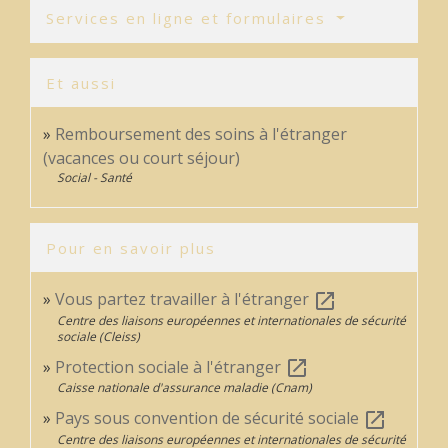
Services en ligne et formulaires
Et aussi
Remboursement des soins à l'étranger
(vacances ou court séjour)
Social - Santé
Pour en savoir plus
Vous partez travailler à l'étranger
open_in_new
Centre des liaisons européennes et internationales de sécurité
sociale (Cleiss)
Protection sociale à l'étranger
open_in_new
Caisse nationale d'assurance maladie (Cnam)
Pays sous convention de sécurité sociale
open_in_new
Centre des liaisons européennes et internationales de sécurité