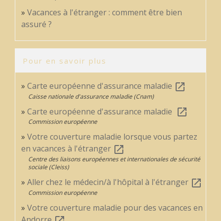
Vacances à l'étranger : comment être bien
assuré ?
Pour en savoir plus
Carte européenne d'assurance maladie
open_in_new
Caisse nationale d'assurance maladie (Cnam)
Carte européenne d'assurance maladie
open_in_new
Commission européenne
Votre couverture maladie lorsque vous partez
en vacances à l'étranger
open_in_new
Centre des liaisons européennes et internationales de sécurité
sociale (Cleiss)
Aller chez le médecin/à l'hôpital à l'étranger
open_in_new
Commission européenne
Votre couverture maladie pour des vacances en
Andorre
open_in_new