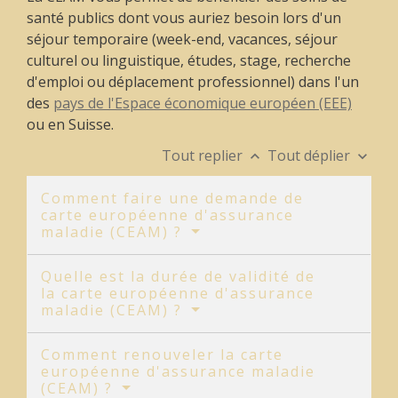
santé publics dont vous auriez besoin lors d'un
séjour temporaire (week-end, vacances, séjour
culturel ou linguistique, études, stage, recherche
d'emploi ou déplacement professionnel) dans l'un
des
pays de l'Espace économique européen (EEE)
ou en Suisse.
Tout replier
Tout déplier
keyboard_arrow_up
keyboard_arrow_down
Comment faire une demande de
carte européenne d'assurance
maladie (CEAM) ?
Quelle est la durée de validité de
la carte européenne d'assurance
maladie (CEAM) ?
Comment renouveler la carte
européenne d'assurance maladie
(CEAM) ?