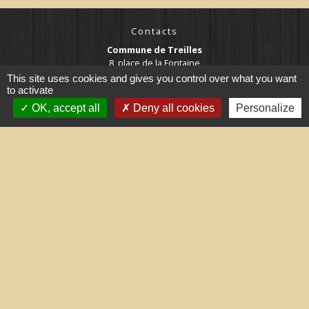
Contacts
Commune de Treilles
8, place de la Fontaine
11510 Treilles - FRANCE
This site uses cookies and gives you control over what you want
+33 4 68 45 71 81
to activate
OK, accept all
Deny all cookies
Personalize
Contact par formulaire
Liens utiles
Portail du gouvernement
Maison du travail saisonnier