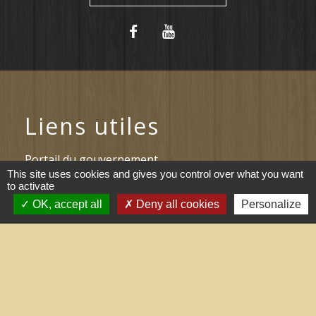
Liens utiles
Portail du gouvernement
This site uses cookies and gives you control over what you want
to activate
Maison du travail saisonnier
(Grand Narbonne)
OK, accept all
Deny all cookies
Personalize
Région Occitanie
Délibérations et arrêtés (Grand
Narbonne)
Le Grand Narbonne