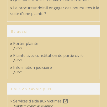
Le procureur doit-il engager des poursuites à la
suite d'une plainte ?
Et aussi
Porter plainte
Justice
Plainte avec constitution de partie civile
Justice
Information judiciaire
Justice
Pour en savoir plus
Services d’aide aux victimes
open_in_new
Ministère chargé de la justice