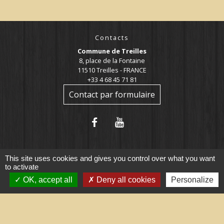
Contacts
Commune de Treilles
8, place de la Fontaine
11510 Treilles - FRANCE
+33 4 68 45 71 81
Contact par formulaire
This site uses cookies and gives you control over what you want
to activate
OK, accept all
Deny all cookies
Personalize
Liens utiles
Portail du gouvernement