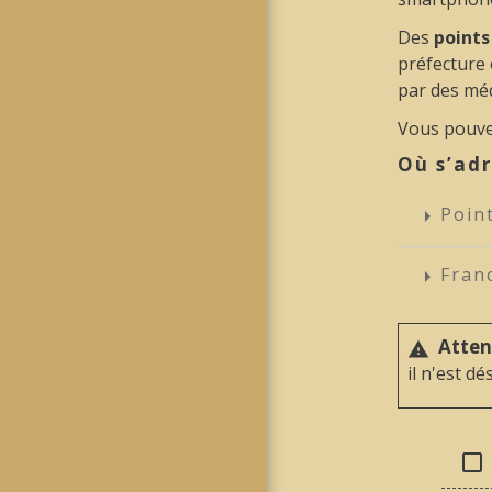
Des
point
préfecture 
par des méd
Vous pouve
Où s’adr
Poin
arrow_right
Fran
arrow_right
Atten
warning
il n'est d
check_box_outline_blank