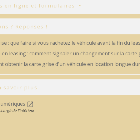
s en ligne et formulaires
ons ? Réponses !
ise : que faire si vous rachetez le véhicule avant la fin du lea
 en leasing : comment signaler un changement sur la carte g
obtenir la carte grise d'un véhicule en location longue dur
 savoir plus
numériques
open_in_new
chargé de l'intérieur