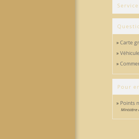
Service
Questi
Carte gr
Véhicule
Comment 
Pour en
Points 
Ministère 