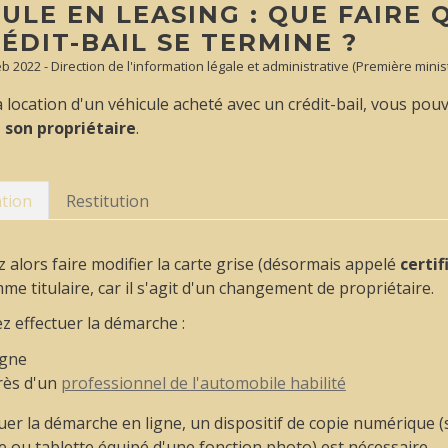
ULE EN LEASING : QUE FAIRE
ÉDIT-BAIL SE TERMINE ?
Feb 2022 - Direction de l'information légale et administrative (Première minis
 la location d'un véhicule acheté avec un crédit-bail, vous pou
à son propriétaire
.
tion
Restitution
 alors faire modifier la carte grise (désormais appelé
certi
me titulaire, car il s'agit d'un changement de propriétaire.
 effectuer la démarche :
igne
rès d'un
professionnel de l'automobile habilité
uer la démarche en ligne, un dispositif de copie numérique 
ou tablette équipé d'une fonction photo) est nécessaire.