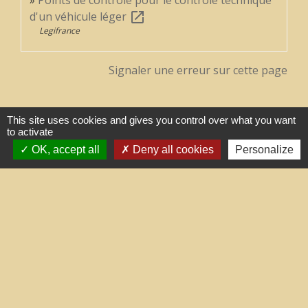
d'un véhicule léger
open_in_new
Legifrance
Signaler une erreur sur cette page
This site uses cookies and gives you control over what you want
to activate
OK, accept all
Deny all cookies
Personalize
Contacts
Commune de Treilles
8, place de la Fontaine
11510 Treilles - FRANCE
+33 4 68 45 71 81
Contact par formulaire