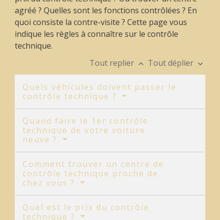
agréé ? Quelles sont les fonctions contrôlées ? En
quoi consiste la contre-visite ? Cette page vous
indique les règles à connaître sur le contrôle
technique.
Tout replier
Tout déplier
keyboard_arrow_up
keyboard_arrow_down
Quels véhicules doivent passer le
contrôle technique ?
Quand faire le 1er contrôle
technique de votre voiture
neuve ?
Comment trouver un centre de
contrôle technique proche de
chez vous ?
Quel est le prix du contrôle
technique ?