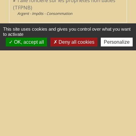
Taxe foncière sur les propriétés non bâties
(TFPNB)
Argent - Impôts - Consommation
This site uses cookies and gives you control over what you want
to activate
Comment faire si...
OK, accept all
Deny all cookies
Personalize
J'achète un logement
Signaler une erreur sur cette page
Contacts
Commune de Treilles
8, place de la Fontaine
11510 Treilles - FRANCE
+33 4 68 45 71 81