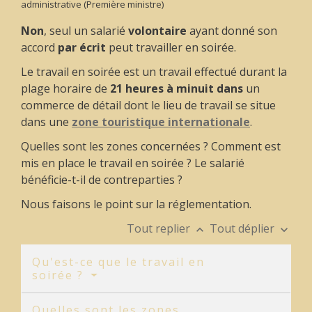
administrative (Première ministre)
Non
, seul un salarié
volontaire
ayant donné son
accord
par écrit
peut travailler en soirée.
Le travail en soirée est un travail effectué durant la
plage horaire de
21 heures à minuit dans
un
commerce de détail dont le lieu de travail se situe
dans une
zone touristique internationale
.
Quelles sont les zones concernées ? Comment est
mis en place le travail en soirée ? Le salarié
bénéficie-t-il de contreparties ?
Nous faisons le point sur la réglementation.
Tout replier
Tout déplier
keyboard_arrow_up
keyboard_arrow_down
Qu'est-ce que le travail en
soirée ?
Quelles sont les zones