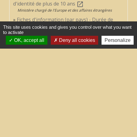
d'identité de plus de 10 ans
open_in_new
Ministère chargé de l'Europe et des affaires étrangères
Fiches d'information (par pays) - Durée de
validité de la carte d'identité
open_in_new
This site uses cookies and gives you control over what you want
to activate
Ministère chargé de l'intérieur
OK, accept all
Deny all cookies
Personalize
Conseils aux voyageurs
open_in_new
Ministère chargé de l'Europe et des affaires étrangères
Signaler une erreur sur cette page
Contacts
Commune de Treilles
8, place de la Fontaine
11510 Treilles - FRANCE
+33 4 68 45 71 81