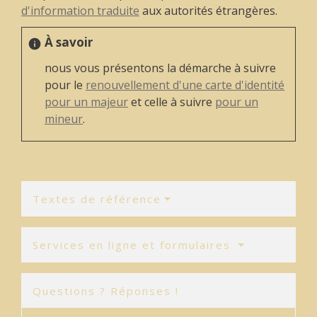
d'information traduite
aux autorités étrangères.
À savoir
info
nous vous présentons la démarche à suivre
pour le
renouvellement d'une carte d'identité
pour un majeur
et celle à suivre
pour un
mineur
.
Textes de référence
Services en ligne et formulaires
Questions ? Réponses !