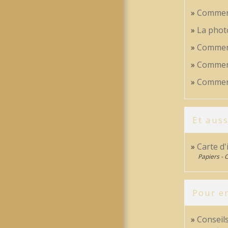
Comment
La photo
Comment
Comment
Comment
Et auss
Carte d'
Papiers - 
Pour en
Conseil