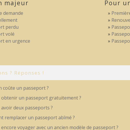
n majeur
Pour u
re demande
Premièr
llement
Renouve
rt perdu
Passepo
rt volé
Passepor
rt en urgence
Passepo
ons ? Réponses !
 coûte un passeport ?
 obtenir un passeport gratuitement ?
 avoir deux passeports ?
 remplacer un passeport abîmé ?
 encore voyager avec un ancien modèle de passeport ?