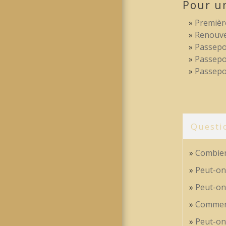
Pour u
Premiè
Renouve
Passepo
Passepo
Passepo
Questi
Combien
Peut-on
Peut-on
Comment
Peut-on