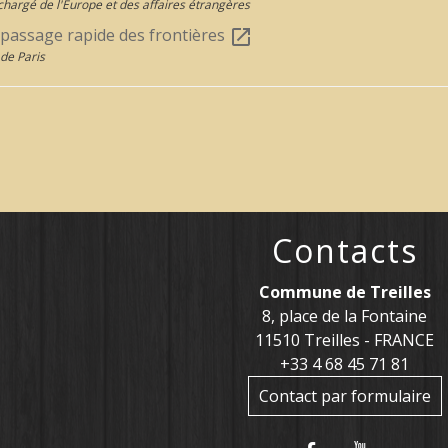
chargé de l'Europe et des affaires étrangères
 passage rapide des frontières
open_in_new
de Paris
Contacts
Commune de Treilles
8, place de la Fontaine
11510 Treilles - FRANCE
+33 4 68 45 71 81
Contact par formulaire