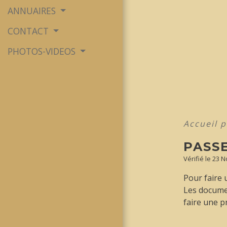
ANNUAIRES
CONTACT
PHOTOS-VIDEOS
Accueil p
PASS
Vérifié le 23 
Pour faire 
Les docume
faire une p