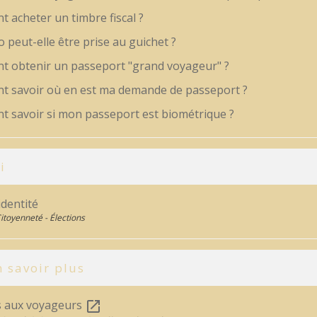
 acheter un timbre fiscal ?
 peut-elle être prise au guichet ?
 obtenir un passeport "grand voyageur" ?
 savoir où en est ma demande de passeport ?
 savoir si mon passeport est biométrique ?
i
identité
Citoyenneté - Élections
 savoir plus
s aux voyageurs
open_in_new