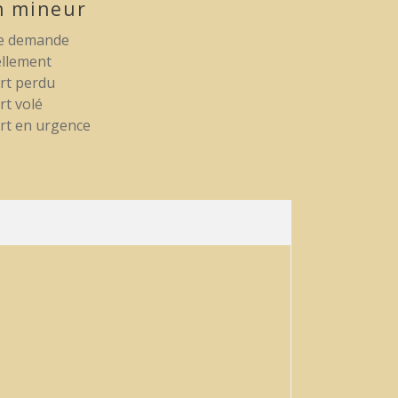
n mineur
e demande
llement
rt perdu
t volé
rt en urgence