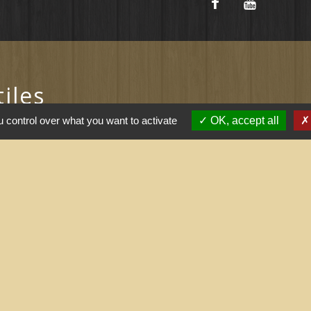
tiles
 control over what you want to activate
OK, accept all
ernement
l saisonnier (Grand
 arrêtés (Grand
nne