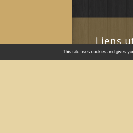
Liens u
This site uses cookies and gives you
Portail du gouv
Maison du travai
Narbonne)
Région Occitanie
Délibérations et
Narbonne)
Le Grand Narbo