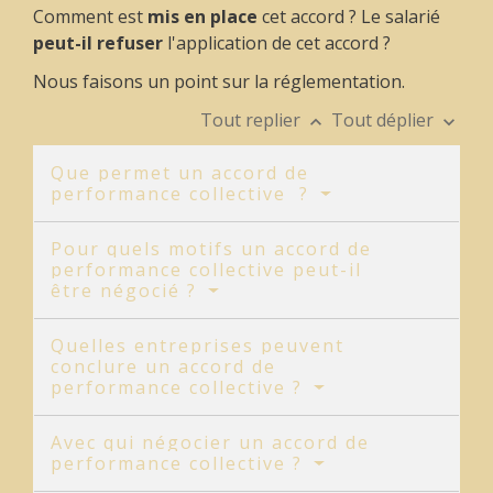
Comment est
mis en place
cet accord ? Le salarié
peut-il refuser
l'application de cet accord ?
Nous faisons un point sur la réglementation.
Tout replier
Tout déplier
keyboard_arrow_up
keyboard_arrow_down
Que permet un accord de
performance collective ?
Pour quels motifs un accord de
performance collective peut-il
être négocié ?
Quelles entreprises peuvent
conclure un accord de
performance collective ?
Avec qui négocier un accord de
performance collective ?