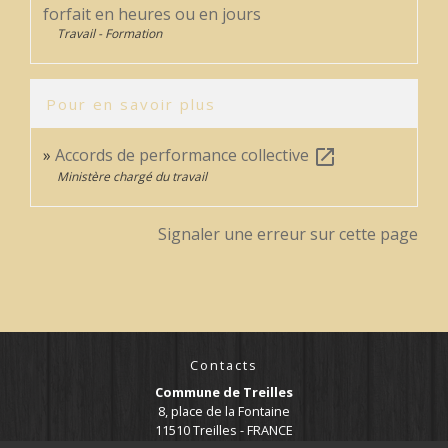
forfait en heures ou en jours
Travail - Formation
Pour en savoir plus
Accords de performance collective
open_in_new
Ministère chargé du travail
Signaler une erreur sur cette page
Contacts
Commune de Treilles
8, place de la Fontaine
11510 Treilles - FRANCE