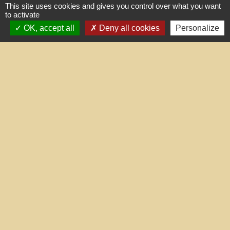
+33 4 68 45 71 81
This site uses cookies and gives you control over what you want
to activate
Contact par formulaire
OK, accept all
Deny all cookies
Personalize
Liens utiles
Portail du gouvernement
Maison du travail saisonnier
(Grand Narbonne)
Région Occitanie
Délibérations et arrêtés (Grand
Narbonne)