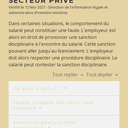
SECTEUR PRIVÉ
Vérifié le 12 Nov 2021 - Direction de l'information légale et
administrative (Première ministre)
Dans certaines situations, le comportement du
salarié peut constituer une faute. L'employeur est
alors en droit de prononcer une sanction
disciplinaire à l'encontre du salarié. Cette sanction
pouvant aller jusqu'au licenciement. L'employeur
doit alors respecter une procédure disciplinaire. Le
salarié peut contester la sanction disciplinaire.
Tout replier
Tout déplier
keyboard_arrow_up
keyboard_arrow_down
De quoi s'agit-il ?
Fautes pouvant entraîner une
sanction
Sanctions pouvant être
prononcées