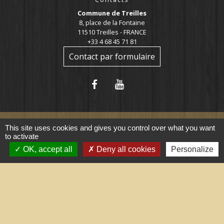
Commune de Treilles
8, place de la Fontaine
11510 Treilles - FRANCE
+33 4 68 45 71 81
Contact par formulaire
This site uses cookies and gives you control over what you want
to activate
Liens utiles
OK, accept all
Deny all cookies
Personalize
Portail du gouvernement
Maison du travail saisonnier
(Grand Narbonne)