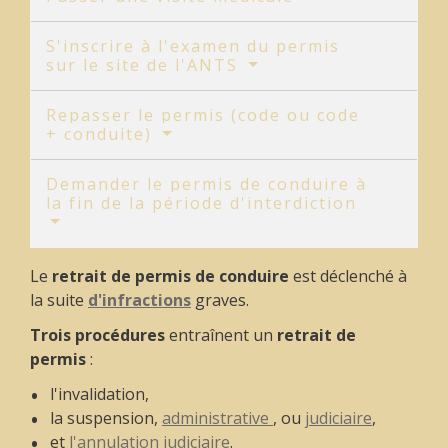
S'inscrire à l'examen du permis
sur le site de l'ANTS
Repasser le permis (code ou code
+ conduite)
Demander le permis de conduire à
la fin de la période d'interdiction
Le
retrait de permis de conduire
est déclenché à
la suite
d'infractions
graves.
Trois procédures
entraînent un
retrait de
permis
:
l'invalidation,
la suspension,
administrative
, ou
judiciaire
,
et
l'annulation judiciaire
.