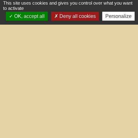
This site uses cookies and gives you control over what you want
Contacts
to activate
OK, accept all
Deny all cookies
Personalize
Commune de Treilles
8, place de la Fontaine
11510 Treilles - FRANCE
+33 4 68 45 71 81
Contact par formulaire
Liens utiles
Portail du gouvernement
Maison du travail saisonnier
(Grand Narbonne)