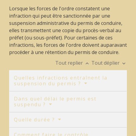
Lorsque les forces de l'ordre constatent une
infraction qui peut être sanctionnée par une
suspension administrative du permis de conduire,
elles transmettent une copie du procès-verbal au
préfet (ou sous-préfet). Pour certaines de ces
infractions, les forces de l'ordre doivent auparavant
procéder à une rétention du permis de conduire.
Tout replier
Tout déplier
keyboard_arrow_up
keyboard_arrow_down
Quelles infractions entraînent la
suspension du permis ?
Dans quel délai le permis est
suspendu ?
Quelle durée ?
Comment faire le contrôle