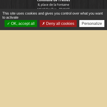
8, place de la Fontaine
11510 Treilles - FRANCE
This site uses cookies and gives you control over what you want
+33 4 68 45 71 81
to activate
Contact par formulaire
OK, accept all
Deny all cookies
Personalize
Liens utiles
Portail du gouvernement
Maison du travail saisonnier
(Grand Narbonne)
Région Occitanie