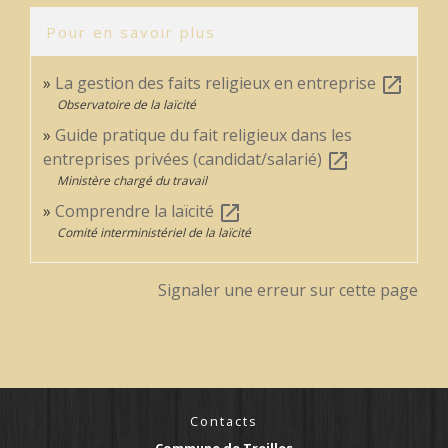
Pour en savoir plus
La gestion des faits religieux en entreprise
open_in_new
Observatoire de la laïcité
Guide pratique du fait religieux dans les
entreprises privées (candidat/salarié)
open_in_new
Ministère chargé du travail
Comprendre la laïcité
open_in_new
Comité interministériel de la laïcité
Signaler une erreur sur cette page
Contacts
Commune de Treilles