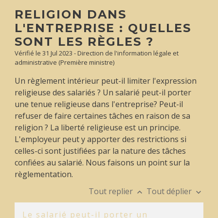
RELIGION DANS
L'ENTREPRISE : QUELLES
SONT LES RÈGLES ?
Vérifié le 31 Jul 2023 - Direction de l'information légale et
administrative (Première ministre)
Un règlement intérieur peut-il limiter l'expression
religieuse des salariés ? Un salarié peut-il porter
une tenue religieuse dans l'entreprise? Peut-il
refuser de faire certaines tâches en raison de sa
religion ? La liberté religieuse est un principe.
L'employeur peut y apporter des restrictions si
celles-ci sont justifiées par la nature des tâches
confiées au salarié. Nous faisons un point sur la
règlementation.
Tout replier
Tout déplier
keyboard_arrow_up
keyboard_arrow_down
Le salarié peut-il porter un