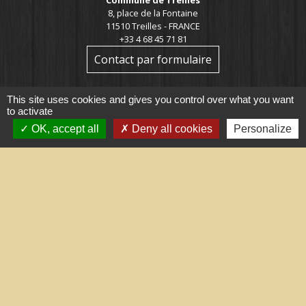
8, place de la Fontaine
11510 Treilles - FRANCE
+33 4 68 45 71 81
Contact par formulaire
This site uses cookies and gives you control over what you want
to activate
OK, accept all
Deny all cookies
Personalize
Liens utiles
Portail du gouvernement
Maison du travail saisonnier
(Grand Narbonne)
Région Occitanie