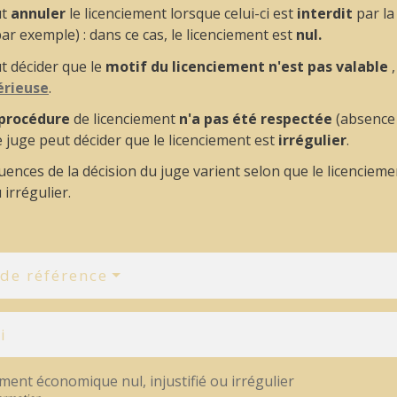
ut
annuler
le licenciement lorsque celui-ci est
interdit
par la
ar exemple) : dans ce cas, le licenciement est
nul
.
t décider que le
motif du licenciement n'est pas valable
,
sérieuse
.
procédure
de licenciement
n'a pas été respectée
(absence 
e juge peut décider que le licenciement est
irrégulier
.
ences de la décision du juge varient selon que le licenciemen
 irrégulier.
 de référence
i
ment économique nul, injustifié ou irrégulier