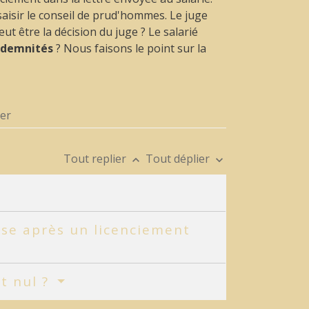
 saisir le conseil de prud'hommes. Le juge
t être la décision du juge ? Le salarié
indemnités
? Nous faisons le point sur la
ier
Tout replier
Tout déplier
keyboard_arrow_up
keyboard_arrow_down
rise après un licenciement
st nul ?