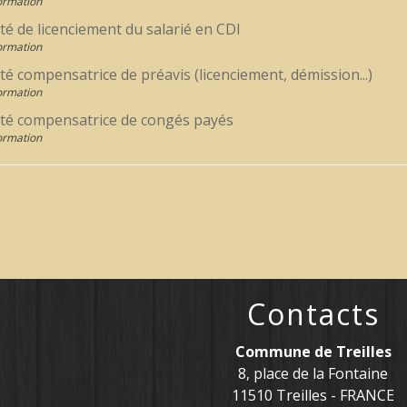
Formation
é de licenciement du salarié en CDI
Formation
é compensatrice de préavis (licenciement, démission...)
Formation
té compensatrice de congés payés
Formation
Contacts
Commune de Treilles
8, place de la Fontaine
11510 Treilles - FRANCE