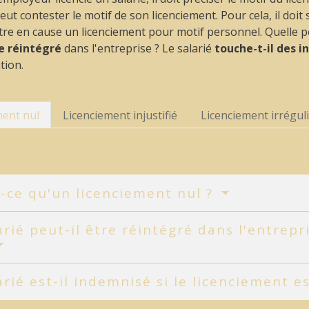
peut contester le motif de son licenciement. Pour cela, il doit
re en cause un licenciement pour motif personnel. Quelle peu
re réintégré
dans l'entreprise ? Le salarié
touche-t-il des 
tion.
ment nul
Licenciement injustifié
Licenciement irrégul
-ce qu'un licenciement nul ?
arié peut-il être réintégré dans l'entrep
arié est-il indemnisé si le licenciement e