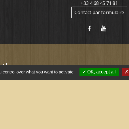
+33 4 68 45 71 81
Contact par formulaire
tiles
 control over what you want to activate
OK, accept all
ernement
l saisonnier (Grand
 arrêtés (Grand