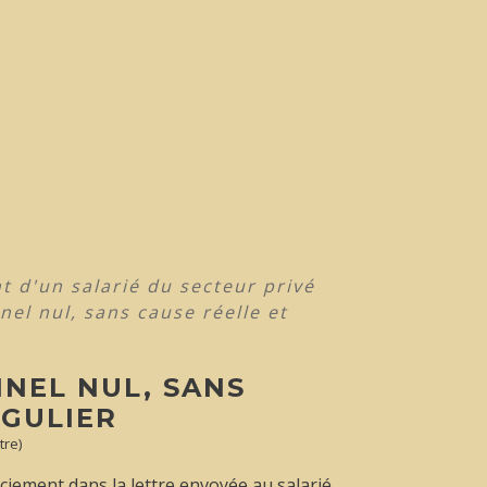
t d'un salarié du secteur privé
el nul, sans cause réelle et
NEL NUL, SANS
ÉGULIER
tre)
nciement dans la lettre envoyée au salarié.