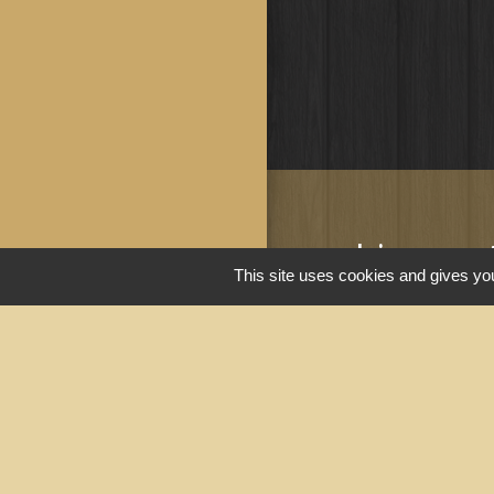
Liens u
This site uses cookies and gives you
Portail du gouv
Maison du travai
Narbonne)
Région Occitanie
Délibérations et
Narbonne)