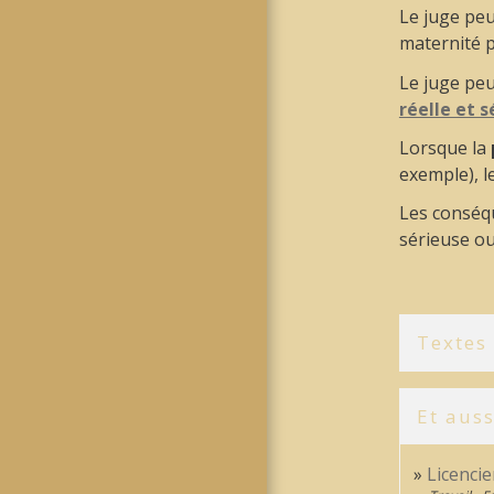
Le juge pe
maternité p
Le juge peu
réelle et 
Lorsque la
exemple), l
Les conséqu
sérieuse ou
Textes
Et auss
Licencie