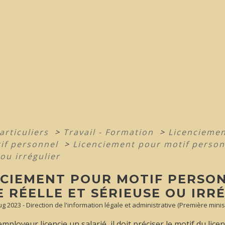
articuliers
>
Travail - Formation
>
Licenciemen
if personnel
>
Licenciement pour motif personn
ou irrégulier
NCIEMENT POUR MOTIF PERSON
 RÉELLE ET SÉRIEUSE OU IRR
Aug 2023 - Direction de l'information légale et administrative (Première minis
mployeur licencie un salarié, il doit préciser le motif du lice