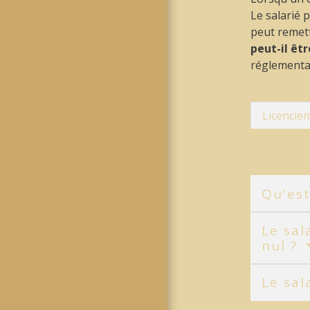
Le salarié 
peut remett
peut-il êt
réglementa
Licencie
Qu'est
Le sal
nul ?
Le sal