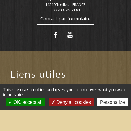
11510 Treilles - FRANCE
+33 4 68 45 71 81
Contact par formulaire
Liens utiles
Portail du gouvernement
This site uses cookies and gives you control over what you want
to activate
Maison du travail saisonnier
OK, accept all
Deny all cookies
Personalize
(Grand Narbonne)
Région Occitanie
Délibérations et arrêtés (Grand