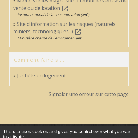
Mémo sur les diagnostics immobiliers en cas de
vente ou de location
open_in_new
Institut national de la consommation (INC)
Site d'information sur les risques (naturels,
miniers, technologiques...)
open_in_new
Ministère chargé de l'environnement
Comment faire si...
J'achète un logement
Signaler une erreur sur cette page
This site uses cookies and gives you control over what you want
Contacts
to activate