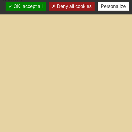
Commune de Treilles
OK, accept all
Deny all cookies
Personalize
8, place de la Fontaine
11510 Treilles - FRANCE
+33 4 68 45 71 81
Contact par formulaire
Liens utiles
Portail du gouvernement
Maison du travail saisonnier
(Grand Narbonne)
Région Occitanie