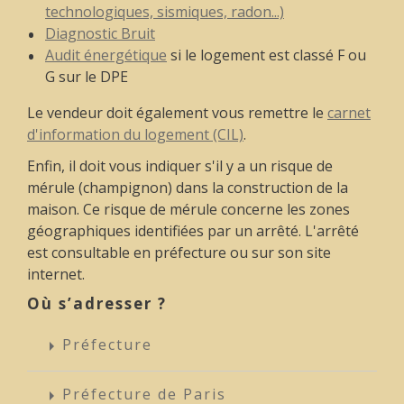
technologiques, sismiques, radon...)
Diagnostic Bruit
Audit énergétique
si le logement est classé F ou
G sur le DPE
Le vendeur doit également vous remettre le
carnet
d'information du logement (CIL)
.
Enfin, il doit vous indiquer s'il y a un risque de
mérule (champignon) dans la construction de la
maison. Ce risque de mérule concerne les zones
géographiques identifiées par un arrêté. L'arrêté
est consultable en préfecture ou sur son site
internet.
Où s’adresser ?
Préfecture
arrow_right
Préfecture de Paris
arrow_right