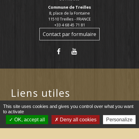
Commune de Treilles
8, place de la Fontaine
11510 Treilles - FRANCE
+33 4 68 45 71 81
Contact par formulaire
Liens utiles
This site uses cookies and gives you control over what you want
Portail du gouvernement
to activate
Maison du travail saisonnier
OK, accept all
Deny all cookies
Personalize
(Grand Narbonne)