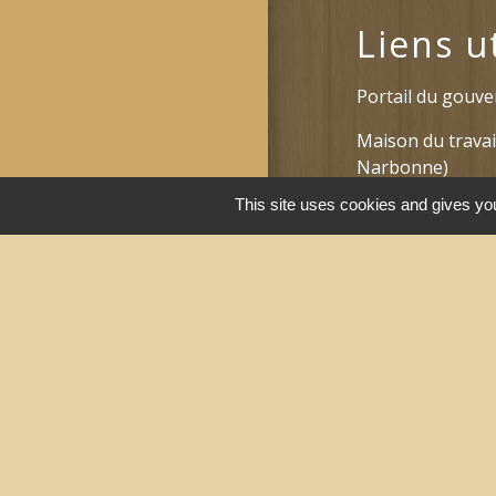
Liens u
Portail du gouv
Maison du travai
Narbonne)
This site uses cookies and gives you
Région Occitanie
Délibérations et
Narbonne)
Le Grand Narbo
Men