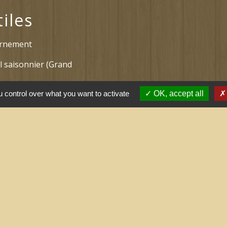
tiles
ernement
l saisonnier (Grand
 control over what you want to activate
OK, accept all
 arrêtés (Grand
nne
tions légales
-
Politique de confidentialité
-
Accessibilité
Site créé en partenariat avec Réseau d