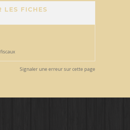
 LES FICHES
 fiscaux
Signaler une erreur sur cette page