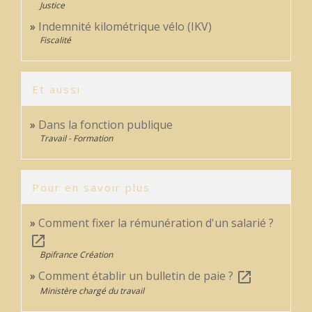
Justice
Indemnité kilométrique vélo (IKV)
Fiscalité
Et aussi
Dans la fonction publique
Travail - Formation
Pour en savoir plus
Comment fixer la rémunération d'un salarié ?
open_in_new
Bpifrance Création
Comment établir un bulletin de paie ?
open_in_new
Ministère chargé du travail