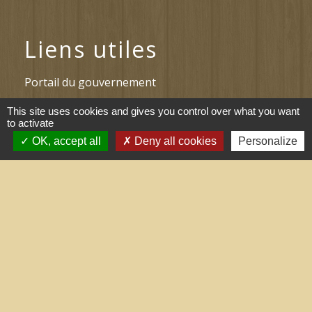
Liens utiles
Portail du gouvernement
Maison du travail saisonnier
This site uses cookies and gives you control over what you want
to activate
(Grand Narbonne)
OK, accept all
Deny all cookies
Personalize
Région Occitanie
Délibérations et arrêtés (Grand
Narbonne)
Le Grand Narbonne
Mentions légales
-
Politique de confidentialité
-
Accessibilité
-
Plan du site
-
Gestion des cookies